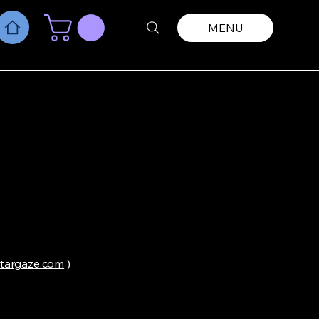
MENU
stargaze.com
)