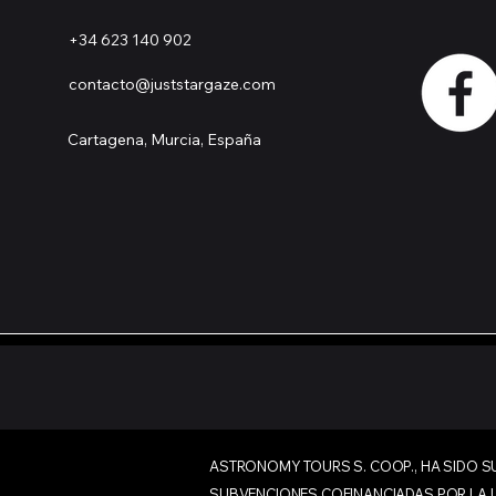
+34 623 140 902
contacto@juststargaze.com
Cartagena, Murcia, España
ASTRONOMY TOURS S. COOP., HA SIDO SU
SUBVENCIONES COFINANCIADAS POR LA U