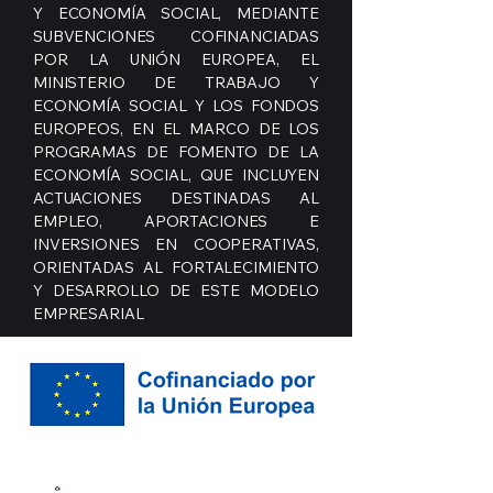
Y ECONOMÍA SOCIAL, MEDIANTE
SUBVENCIONES COFINANCIADAS
POR LA UNIÓN EUROPEA, EL
MINISTERIO DE TRABAJO Y
ECONOMÍA SOCIAL Y LOS FONDOS
EUROPEOS, EN EL MARCO DE LOS
PROGRAMAS DE FOMENTO DE LA
ECONOMÍA SOCIAL, QUE INCLUYEN
ACTUACIONES DESTINADAS AL
EMPLEO, APORTACIONES E
INVERSIONES EN COOPERATIVAS,
ORIENTADAS AL FORTALECIMIENTO
Y DESARROLLO DE ESTE MODELO
EMPRESARIAL