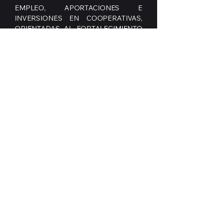
EMPLEO, APORTACIONES E
INVERSIONES EN COOPERATIVAS,
ORIENTADAS AL FORTALECIMIENTO
Y DESARROLLO DE ESTE MODELO
EMPRESARIAL